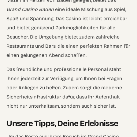
Mitten im Herzen von Baden gelegen, bietet das
Grand Casino Baden
eine ideale Mischung aus Spiel,
Spaß und Spannung. Das Casino ist leicht erreichbar
und bietet genügend Parkmöglichkeiten für alle
Besucher. Die Umgebung bietet zudem zahlreiche
Restaurants und Bars, die einen perfekten Rahmen für
einen gelungenen Abend schaffen.
Das freundliche und professionelle Personal steht
Ihnen jederzeit zur Verfügung, um Ihnen bei Fragen
oder Anliegen zu helfen. Zudem sorgt die moderne
Sicherheitsinfrastruktur dafür, dass Ihr Aufenthalt
nicht nur unterhaltsam, sondern auch sicher ist.
Unsere Tipps, Deine Erlebnisse
Um das Beste aus Ihrem Besuch im Grand Casino