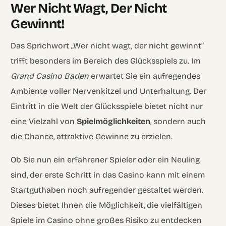
Wer Nicht Wagt, Der Nicht
Gewinnt!
Das Sprichwort „Wer nicht wagt, der nicht gewinnt“
trifft besonders im Bereich des Glücksspiels zu. Im
Grand Casino Baden
erwartet Sie ein aufregendes
Ambiente voller Nervenkitzel und Unterhaltung. Der
Eintritt in die Welt der Glücksspiele bietet nicht nur
eine Vielzahl von
Spielmöglichkeiten
, sondern auch
die Chance, attraktive Gewinne zu erzielen.
Ob Sie nun ein erfahrener Spieler oder ein Neuling
sind, der erste Schritt in das Casino kann mit einem
Startguthaben noch aufregender gestaltet werden.
Dieses bietet Ihnen die Möglichkeit, die vielfältigen
Spiele im Casino ohne großes Risiko zu entdecken