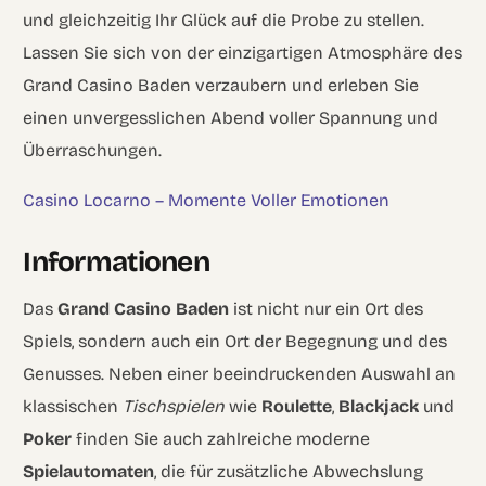
und gleichzeitig Ihr Glück auf die Probe zu stellen.
Lassen Sie sich von der einzigartigen Atmosphäre des
Grand Casino Baden verzaubern und erleben Sie
einen unvergesslichen Abend voller Spannung und
Überraschungen.
Casino Locarno – Momente Voller Emotionen
Informationen
Das
Grand Casino Baden
ist nicht nur ein Ort des
Spiels, sondern auch ein Ort der Begegnung und des
Genusses. Neben einer beeindruckenden Auswahl an
klassischen
Tischspielen
wie
Roulette
,
Blackjack
und
Poker
finden Sie auch zahlreiche moderne
Spielautomaten
, die für zusätzliche Abwechslung